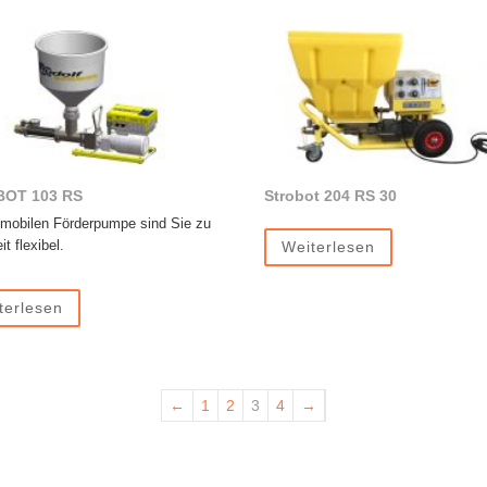
OT 103 RS
Strobot 204 RS 30
 mobilen Förderpumpe sind Sie zu
it flexibel.
Weiterlesen
terlesen
←
1
2
3
4
→