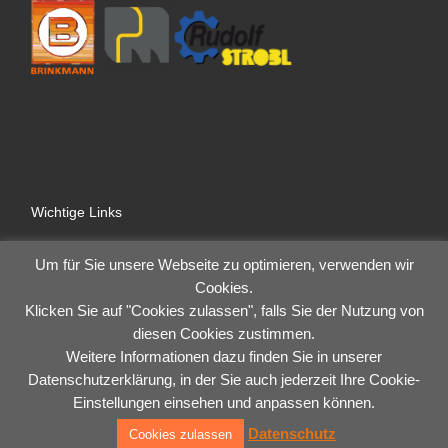
Wichtige Links
Impressum
Um für Sie unsere Webseite zu optimieren, verwenden wir
Datenschutz
Allgemeine Geschäftsbedingungen
Cookies.
Anmelden
Klicken Sie auf "Cookies zulassen", falls Sie der Nutzung von
diesen Cookies zustimmen.
Weitere Informationen dazu finden Sie in unserer
Datenschutzerklärung, in der Sie auch jederzeit Ihre Cookie-
Einstellungen einsehen und anpassen können.
© 2026
Der Pumpendoktor GmbH
– Alle Rechte vorbehalten
Datenschutz
Cookies zulassen