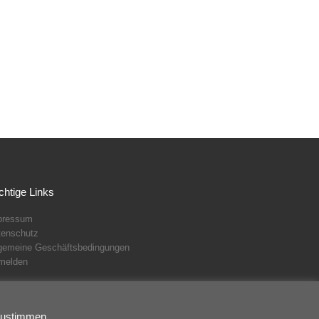
chtige Links
pressum
tenschutz
lgemeine Geschäftsbedingungen
melden
 zustimmen.