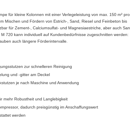
mpe für kleine Kolonnen mit einer Verlegeleistung von max. 150 m² pro
zum Mischen und Fördern von Estrich-, Sand, Riesel und Feinbeton bis
bar für Zement-, Calciumsulfat- und Magnesiaestriche, aber auch Sa
e M 720 kann individuell auf Kundenbedürfnisse zugeschnitten werden:
auben auch längere Förderintervalle.
ungsstutzen zur schnelleren Reinigung
elung und -gitter am Deckel
ckstutzen je nach Maschine und Anwendung
für mehr Robustheit und Langlebigkeit
kompressor, dadurch preisgünstig im Anschaffungswert
stattet werden