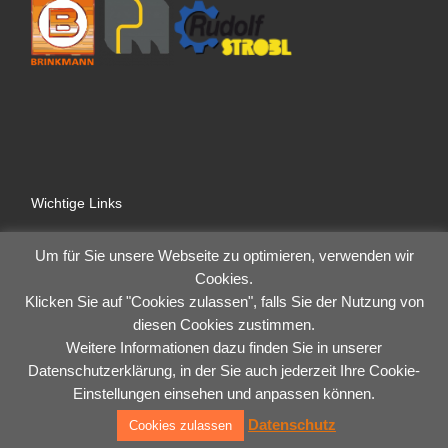
Wichtige Links
Impressum
Um für Sie unsere Webseite zu optimieren, verwenden wir
Datenschutz
Allgemeine Geschäftsbedingungen
Cookies.
Anmelden
Klicken Sie auf "Cookies zulassen", falls Sie der Nutzung von
diesen Cookies zustimmen.
Weitere Informationen dazu finden Sie in unserer
Datenschutzerklärung, in der Sie auch jederzeit Ihre Cookie-
Einstellungen einsehen und anpassen können.
© 2026
Der Pumpendoktor GmbH
– Alle Rechte vorbehalten
Datenschutz
Cookies zulassen